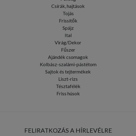
Csírák, hajtások
Tojás
Frissítők
Spájz
Ital
Virág/Dekor
Fűszer
Ajándék csomagok
Kolbász-szalámi-pástétom
Sajtok és tejtermékek
Liszt-rizs
Tésztafélék
Friss húsok
FELIRATKOZÁS A HÍRLEVÉLRE