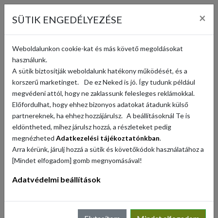
KOSÁR (
0
)
×
SÜTIK ENGEDÉLYEZÉSE
KERESÉS
Weboldalunkon cookie-kat és más követő megoldásokat
használunk.
A sütik biztosítják weboldalunk hatékony működését, és a
KAPCSOLAT
korszerű marketinget. De ez Neked is jó. Így tudunk például
megvédeni attól, hogy ne zaklassunk felesleges reklámokkal.
Előfordulhat, hogy ehhez bizonyos adatokat átadunk külső
partnereknek, ha ehhez hozzájárulsz. A beállításoknál Te is
E-Mail:
eldöntheted, mihez járulsz hozzá, a részleteket pedig
info@falusikosar.hu
megnézheted
Adatkezelési tájékoztatónkban
.
Arra kérünk, járulj hozzá a sütik és követőkódok használatához a
Telefonszám:
[Mindet elfogadom] gomb megnyomásával!
+36-30/102-81-01
Adatvédelmi beállítások
NÉV