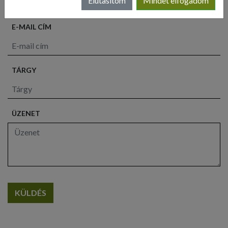
Elutasítom
Mindet elfogadom
E-MAIL CÍM
TÁRGY
ÜZENET
KÜLDÉS