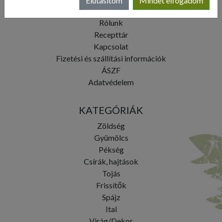
Elutasítom
Mindet elfogadom
Rendelés menete
Rólunk
Recepttár
Kapcsolat
Fizetési és szállítási információk
ÁSZF
Adatvédelem
KATEGÓRIÁK
Zöldség
Gyümölcs
Pékség
Csírák, hajtások
Tojás
Frissítők
Spájz
Ital
Virág/Dekor