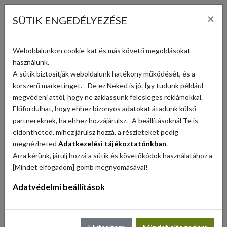
KOSÁR (
0
)
×
SÜTIK ENGEDÉLYEZÉSE
KERESÉS
Weboldalunkon cookie-kat és más követő megoldásokat
használunk.
A sütik biztosítják weboldalunk hatékony működését, és a
KOSÁR
korszerű marketinget. De ez Neked is jó. Így tudunk például
megvédeni attól, hogy ne zaklassunk felesleges reklámokkal.
Előfordulhat, hogy ehhez bizonyos adatokat átadunk külső
partnereknek, ha ehhez hozzájárulsz. A beállításoknál Te is
A KOSÁR ÜRES
eldöntheted, mihez járulsz hozzá, a részleteket pedig
megnézheted
Adatkezelési tájékoztatónkban
.
VISSZA A WEBÁRUHÁZBA
Arra kérünk, járulj hozzá a sütik és követőkódok használatához a
[Mindet elfogadom] gomb megnyomásával!
Adatvédelmi beállítások
NAVIGÁCIÓ
Webshop