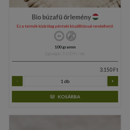
Bio búzafű őrlemény
Ez a termék kizárólag pénteki kiszállítással rendelhető
100 gramm
Egységár: 3.150 Ft / db
3.150 Ft
-
+
KOSÁRBA