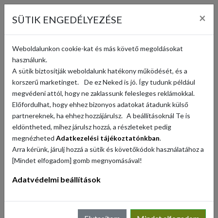
KOSÁR (
0
)
×
SÜTIK ENGEDÉLYEZÉSE
KERESÉS
Weboldalunkon cookie-kat és más követő megoldásokat
használunk.
A sütik biztosítják weboldalunk hatékony működését, és a
CSÍRÁK, HAJTÁSOK
korszerű marketinget. De ez Neked is jó. Így tudunk például
megvédeni attól, hogy ne zaklassunk felesleges reklámokkal.
Rendezés
Előfordulhat, hogy ehhez bizonyos adatokat átadunk külső
partnereknek, ha ehhez hozzájárulsz. A beállításoknál Te is
eldöntheted, mihez járulsz hozzá, a részleteket pedig
megnézheted
Adatkezelési tájékoztatónkban
.
Arra kérünk, járulj hozzá a sütik és követőkódok használatához a
VISSZA
[Mindet elfogadom] gomb megnyomásával!
Adatvédelmi beállítások