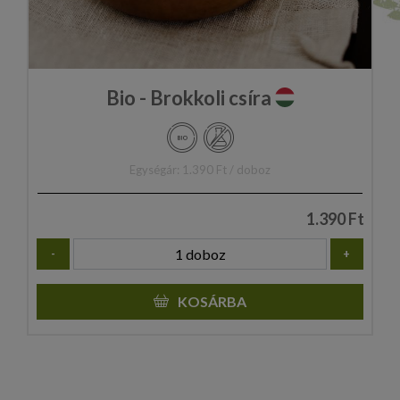
Bio - Brokkoli csíra
Egységár: 1.390 Ft / doboz
1.390 Ft
-
+
KOSÁRBA