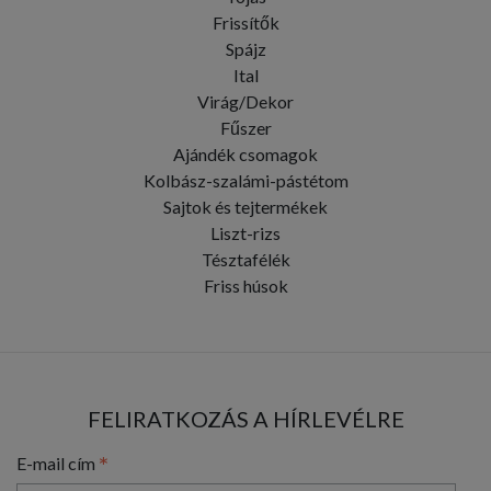
Frissítők
Spájz
Ital
Virág/Dekor
Fűszer
Ajándék csomagok
Kolbász-szalámi-pástétom
Sajtok és tejtermékek
Liszt-rizs
Tésztafélék
Friss húsok
FELIRATKOZÁS A HÍRLEVÉLRE
*
E-mail cím