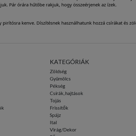
djuk. Pár órára hűtőbe rakjuk, hogy összeérjenek az ízek.
pirítósra kenve. Díszítésnek használhatunk hozzá csírákat és zöl
KATEGÓRIÁK
Zöldség
Gyümölcs
Pékség
Csírák, hajtások
Tojás
ók
Frissítők
Spájz
Ital
Virág/Dekor