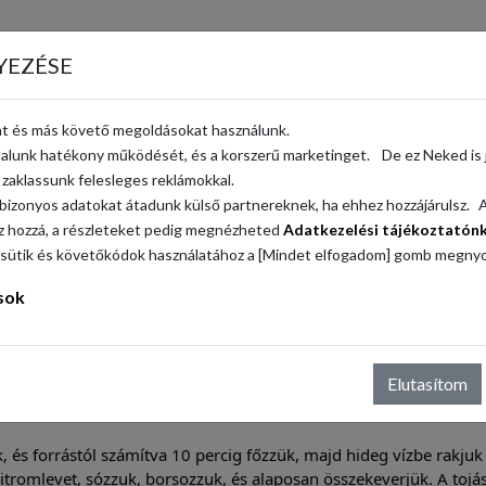
YEZÉSE
t és más követő megoldásokat használunk.
ldalunk hatékony működését, és a korszerű marketinget. De ez Neked is j
zaklassunk felesleges reklámokkal.
bizonyos adatokat átadunk külső partnereknek, ha ehhez hozzájárulsz. A 
sz hozzá, a részleteket pedig megnézheted
Adatkezelési tájékoztatón
á a sütik és követőkódok használatához a [Mindet elfogadom] gomb megny
sok
Elutasítom
, és forrástól számítva 10 percig főzzük, majd hideg vízbe rakjuk
 a citromlevet, sózzuk, borsozzuk, és alaposan összekeverjük. A 