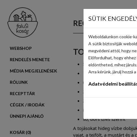
SÜTIK ENGEDÉL
RECEPTTÁR
Weboldalunkon cookie-ka
A sütik biztosítják webo
WEBSHOP
TOJÁSKRÉM
megvédeni attól, hogy ne 
Előfordulhat, hogy ehhez 
RENDELÉS MENETE
5 db tojás
eldöntheted, mihez járul
MÉDIA MEGJELENÉSEK
Arra kérünk, járulj hozz
1 fej lilahagyma
60 gramm puha vaj
RÓLUNK
Adatvédelmi beállítá
200 gramm tejföl
RECEPTTÁR
2 tk mustár
CÉGEK / IRODÁK
néhány csepp citromlé
ÜNNEPI AJÁNLÓ
só, bors ízlés szerint
A tojásokat hideg vízbe dobjuk
KOSÁR (
0
)
vajat, a tejfölt, a mustárt és