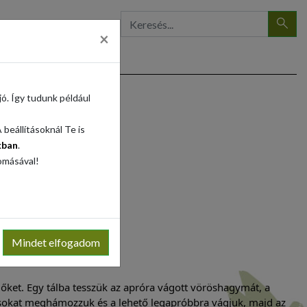
×
ó. Így tudunk például
beállításoknál Te is
kban
.
omásával!
Mindet elfogadom
 őket. Egy tálba tesszük az apróra vágott vöröshagymát, a
tojásokat meghámozzuk és a lehető legapróbbra vágjuk, majd az