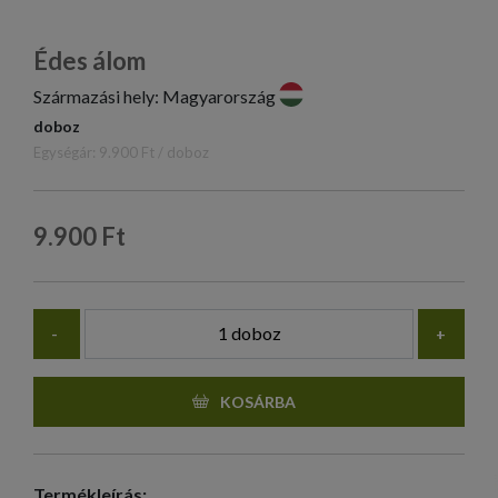
Édes álom
Származási hely: Magyarország
doboz
Egységár: 9.900 Ft / doboz
9.900 Ft
-
+
KOSÁRBA
Termékleírás: