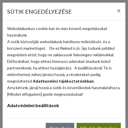
KOSÁR (
0
)
×
SÜTIK ENGEDÉLYEZÉSE
KERESÉS
Weboldalunkon cookie-kat és más követő megoldásokat
használunk.
A sütik biztosítják weboldalunk hatékony működését, és a
VISSZA
korszerű marketinget. De ez Neked is jó. Így tudunk például
megvédeni attól, hogy ne zaklassunk felesleges reklámokkal.
Előfordulhat, hogy ehhez bizonyos adatokat átadunk külső
partnereknek, ha ehhez hozzájárulsz. A beállításoknál Te is
eldöntheted, mihez járulsz hozzá, a részleteket pedig
megnézheted
Adatkezelési tájékoztatónkban
.
Arra kérünk, járulj hozzá a sütik és követőkódok használatához a
[Mindet elfogadom] gomb megnyomásával!
Adatvédelmi beállítások