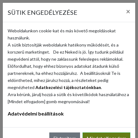
KOSÁR (
0
)
×
SÜTIK ENGEDÉLYEZÉSE
KERESÉS
Weboldalunkon cookie-kat és más követő megoldásokat
használunk.
A sütik biztosítják weboldalunk hatékony működését, és a
VISSZA
korszerű marketinget. De ez Neked is jó. Így tudunk például
megvédeni attól, hogy ne zaklassunk felesleges reklámokkal.
Előfordulhat, hogy ehhez bizonyos adatokat átadunk külső
partnereknek, ha ehhez hozzájárulsz. A beállításoknál Te is
eldöntheted, mihez járulsz hozzá, a részleteket pedig
megnézheted
Adatkezelési tájékoztatónkban
.
Arra kérünk, járulj hozzá a sütik és követőkódok használatához a
[Mindet elfogadom] gomb megnyomásával!
Adatvédelmi beállítások