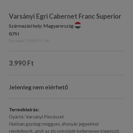
Varsányi Egri Cabernet Franc Superior
Származási hely: Magyarország
0,75 l
Egységár: 3.990 Ft / db
3.990 Ft
Jelenleg nem elérhető
Termékleírás:
Gyártó: Varsányi Pincészet
Illatban gazdag meggyes, áfonyás jegyekkel
rendelkezik, amit az étcsokoládé kellemesen kiegészít.