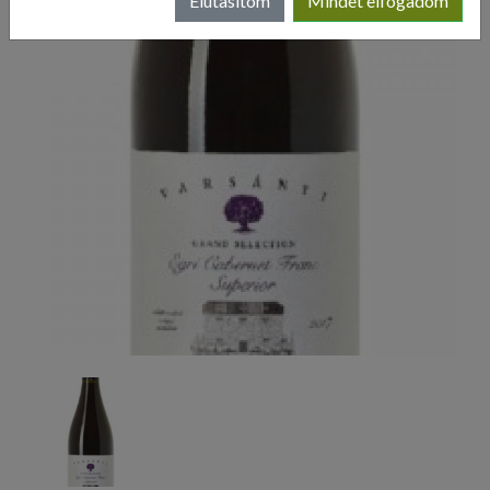
Elutasítom
Mindet elfogadom