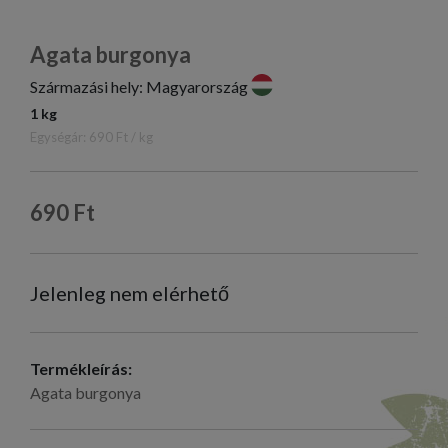
Agata burgonya
Származási hely: Magyarország
1 kg
Egységár: 690 Ft / kg
690 Ft
Jelenleg nem elérhető
Termékleírás:
Agata burgonya