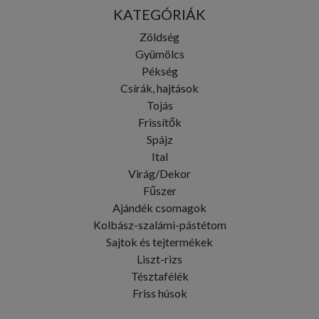
KATEGÓRIÁK
Zöldség
Gyümölcs
Pékség
Csírák, hajtások
Tojás
Frissítők
Spájz
Ital
Virág/Dekor
Fűszer
Ajándék csomagok
Kolbász-szalámi-pástétom
Sajtok és tejtermékek
Liszt-rizs
Tésztafélék
Friss húsok