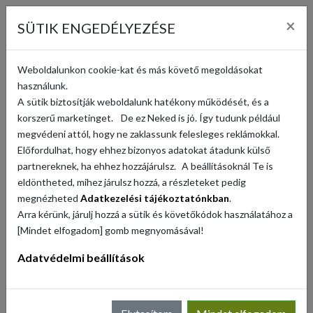
KOSÁR (
0
)
×
SÜTIK ENGEDÉLYEZÉSE
KERESÉS
Weboldalunkon cookie-kat és más követő megoldásokat
használunk.
A sütik biztosítják weboldalunk hatékony működését, és a
VISSZA
korszerű marketinget. De ez Neked is jó. Így tudunk például
megvédeni attól, hogy ne zaklassunk felesleges reklámokkal.
Előfordulhat, hogy ehhez bizonyos adatokat átadunk külső
partnereknek, ha ehhez hozzájárulsz. A beállításoknál Te is
eldöntheted, mihez járulsz hozzá, a részleteket pedig
megnézheted
Adatkezelési tájékoztatónkban
.
Arra kérünk, járulj hozzá a sütik és követőkódok használatához a
[Mindet elfogadom] gomb megnyomásával!
Adatvédelmi beállítások