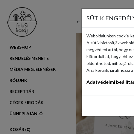
SÜTIK ENGEDÉL
VISSZA
Weboldalunkon cookie-ka
A sütik biztosítják webo
WEBSHOP
megvédeni attól, hogy ne 
Előfordulhat, hogy ehhez 
RENDELÉS MENETE
eldöntheted, mihez járul
MÉDIA MEGJELENÉSEK
Arra kérünk, járulj hozz
RÓLUNK
Adatvédelmi beállítá
RECEPTTÁR
CÉGEK / IRODÁK
ÜNNEPI AJÁNLÓ
KOSÁR (
0
)