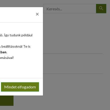
×
ó. Így tudunk például
beállításoknál Te is
kban
.
omásával!
+
Mindet elfogadom