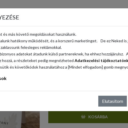
YEZÉSE
t és más követő megoldásokat használunk.
Ajándékutalvány
ldalunk hatékony működését, és a korszerű marketinget. De ez Neked is j
Származási hely: Magyarország
zaklassunk felesleges reklámokkal.
Egységár: 5.000 Ft / db
bizonyos adatokat átadunk külső partnereknek, ha ehhez hozzájárulsz. A 
sz hozzá, a részleteket pedig megnézheted
Adatkezelési tájékoztatón
á a sütik és követőkódok használatához a [Mindet elfogadom] gomb megny
5.000 Ft
sok
-
Elutasítom
KOSÁRBA