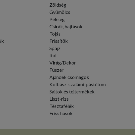
Zöldség
Gyümölcs
Pékség
Csírák, hajtások
Tojás
ók
Frissítők
Spájz
Ital
Virág/Dekor
Fűszer
Ajándék csomagok
Kolbász-szalámi-pástétom
Sajtok és tejtermékek
Liszt-rizs
Tésztafélék
Friss húsok