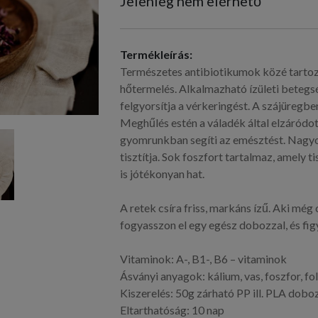
Jelenleg nem elérhető
Termékleírás:
Természetes antibiotikumok közé tartozi
hőtermelés. Alkalmazható ízületi betegség
felgyorsítja a vérkeringést. A szájüregb
Meghűlés estén a váladék által elzáródot
gyomrunkban segíti az emésztést. Nagyon 
tisztítja. Sok foszfort tartalmaz, amely ti
is jótékonyan hat.
A retek csíra friss, markáns ízű. Aki még
fogyasszon el egy egész dobozzal, és fi
Vitaminok: A-, B1-, B6 – vitaminok
Ásványi anyagok: kálium, vas, foszfor, fo
Kiszerelés: 50g zárható PP ill. PLA dob
Eltarthatóság: 10 nap