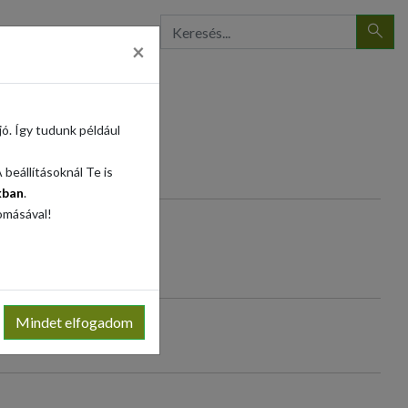
×
ó. Így tudunk például
beállításoknál Te is
kban
.
omásával!
Mindet elfogadom