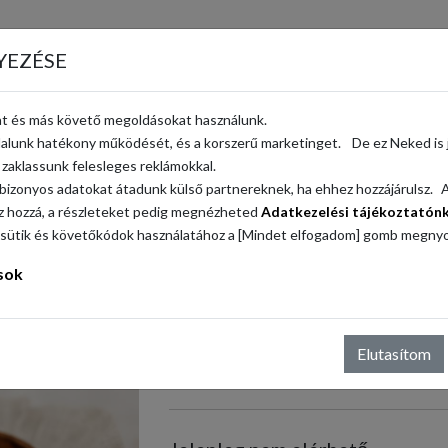
YEZÉSE
t és más követő megoldásokat használunk.
BIO Sangó retek csíra
ldalunk hatékony működését, és a korszerű marketinget. De ez Neked is j
Származási hely: Magyarország
zaklassunk felesleges reklámokkal.
Egységár: 1.390 Ft / doboz
bizonyos adatokat átadunk külső partnereknek, ha ehhez hozzájárulsz. A 
sz hozzá, a részleteket pedig megnézheted
Adatkezelési tájékoztatón
á a sütik és követőkódok használatához a [Mindet elfogadom] gomb megny
sok
Elutasítom
1.390 Ft