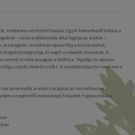
k. Hatékony vértisztító hatású. Egyik kiemelkedő hatása a
eknél – mivel a hőtermelés által tágítja az ereket -,
en, arcüregben, orrunkban elpusztítja a kórokozókat.
t üregeket megnyitja, és segíti a váladék távozását. A
szereti a retek anyagait a bélflóra. Táplálja, és egyben
sztítja, szépíti, fehéríti a bőrt. A vizeletkiválasztó rendszerre
 csak ismerkedik a retek csírájával, az kezdetben ne
gyeljen a megfelelő mennyiségű folyadék fogyasztására.
lsav
ozban