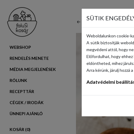
SÜTIK ENGEDÉL
VISSZA
Weboldalunkon cookie-ka
A sütik biztosítják webo
WEBSHOP
megvédeni attól, hogy ne 
Előfordulhat, hogy ehhez 
RENDELÉS MENETE
eldöntheted, mihez járul
MÉDIA MEGJELENÉSEK
Arra kérünk, járulj hozz
RÓLUNK
Adatvédelmi beállítá
RECEPTTÁR
CÉGEK / IRODÁK
ÜNNEPI AJÁNLÓ
KOSÁR (
0
)